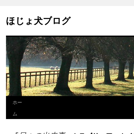
コ
ン
ほじょ犬ブログ
テ
ン
ツ
へ
ス
キ
ッ
プ
ホー
ム