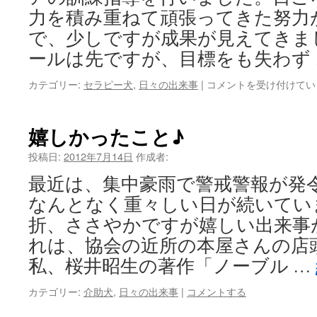
力を積み重ねて頑張ってきた努力
で、少しですが成果が見えてきま
ールは先ですが、目標をも失わず
夢
カテゴリー:
セラピー犬
,
日々の出来事
|
コメントを受け付けてい
見
て
が
嬉しかったこと♪
ん
ば
投稿日:
2012年7月14日
作成者:
っ
最近は、集中豪雨で警戒警報が発
て
♪
なんとなく重々しい日が続いてい
セ
折、ささやかですが嬉しい出来事
ラ
ピ
れは、協会の近所の本屋さんの店
ー
私、桜井昭生の著作「ノーブル …
犬
は
カテゴリー:
介助犬
,
日々の出来事
|
コメントする