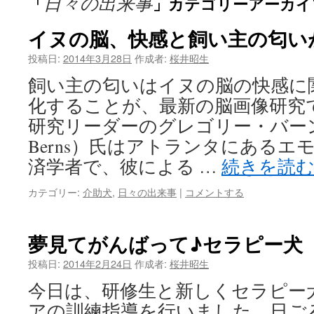
日々の出来事
「
」カテゴリーアーカイ
イヌの脳、快感と飼い主の匂い
投稿日:
2014年3月28日
作成者:
桜井昭生
飼い主の匂いはイヌの脳の快感に
化することが、最新の脳画像研究
研究リーダーのグレゴリー・バーンズ（
Berns）氏はアトランタにあるエ
済学者で、彼による …
続きを読
カテゴリー:
介助犬
,
日々の出来事
|
コメントする
夢見てがんばって♪セラピー犬
投稿日:
2014年2月24日
作成者:
桜井昭生
今日は、研修生と新しくセラピー
アの訓練指導を行いました。日ご