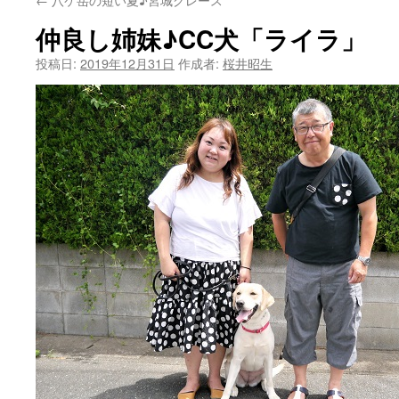
仲良し姉妹♪CC犬「ライラ」
投稿日:
2019年12月31日
作成者:
桜井昭生