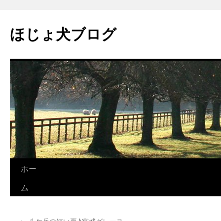
コ
ン
ほじょ犬ブログ
テ
ン
ツ
へ
ス
キ
ッ
プ
ホー
ム
←
八ケ岳の短い夏♪宮城グレース