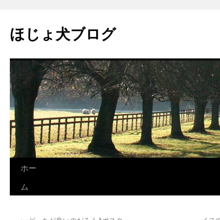
コ
ン
ほじょ犬ブログ
テ
ン
ツ
へ
ス
キ
ッ
プ
ホー
ム
←
どっちが良いのだろう♪ポスター
イヌ