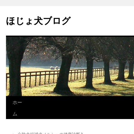
コ
ン
ほじょ犬ブログ
テ
ン
ツ
へ
ス
キ
ッ
プ
ホー
ム
←
介助犬候補犬メルシーの健康診断♪