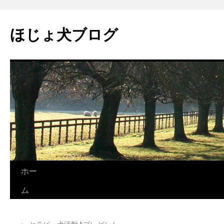
コ
ン
ほじょ犬ブログ
テ
ン
ツ
へ
ス
キ
ッ
プ
ホー
ム
←
セラピー犬活動♪プレゼント