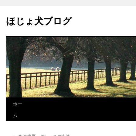
コ
ン
ほじょ犬ブログ
テ
ン
ツ
へ
ス
キ
ッ
プ
ホー
ム
←
2009晩夏 グレースの訓練