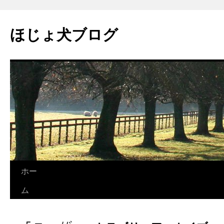
コ
ン
ほじょ犬ブログ
テ
ン
ツ
へ
ス
キ
ッ
プ
ホー
ム