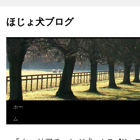
コ
ン
ほじょ犬ブログ
テ
ン
ツ
へ
ス
キ
ッ
プ
ホー
ム